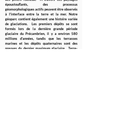
époustouflants, des processus
géomorphologiques actifs peuvent être observés
à l'interface entre la terre et la mer. Notre
géoparc contient également une histoire variée
de glaciations. Les premiers dépôts se sont
formés lors de la dernière grande période
glaciaire du Précambrien, il y a environ 580
millions d'années, tandis que les terrasses
marines et les dépôts quaternaires sont des
preuves du dernier maximum glaciaire. Terre-
Neuve-et-Labrador est l'un des rares endroits au
monde où l'on peut voir passer des icebergs, la
majorité provenant de l'ouest du Groenland.