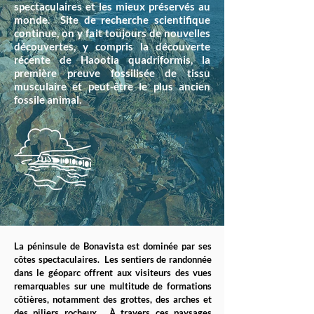
spectaculaires et les mieux préservés au
monde. Site de recherche scientifique
continue, on y fait toujours de nouvelles
découvertes, y compris la découverte
récente de Haootia quadriformis, la
première preuve fossilisée de tissu
musculaire et peut-être le plus ancien
fossile animal.
La péninsule de Bonavista est dominée par ses
côtes spectaculaires. Les sentiers de randonnée
dans le géoparc offrent aux visiteurs des vues
remarquables sur une multitude de formations
côtières, notamment des grottes, des arches et
des piliers rocheux. À travers ces paysages